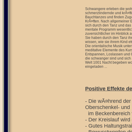
Schwangere erleben die woh
schmerzlindernde und krÃ¤ft
Bauchtanzes und finden Zuga
KrÃ¤ften. Nach allgemeiner 
sich durch den Tanz und das
mentale Programm wesentli
zuversichtlicher im Hinblick a
Sie haben durch den Tanz ihre
wissen, wie sie ihrem Kind e
Die orientalische Musik unter
meditative Elemente des Kur
Entspannen, Loslassen und 
die schwanger sind und sich 
Welt 1001 Nacht begeben wol
eingeladen ...
Positive Effekte 
- Die wÃ¤hrend der
Oberschenkel- und
im Beckenbereich wi
- Der Kreislauf wird
- Gutes Haltungstra