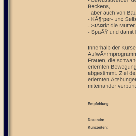
- Bewusstwerden de
Beckens,
aber auch von Bau
- KÃ¶rper- und Selb
- StÃ¤rkt die Mutte
- SpaÃŸ und damit
Innerhalb der Kurse
AufwÃ¤rmprogramm d
Frauen, die schwan
erlernten Bewegung
abgestimmt. Ziel de
erlernten Ãœbungen
miteinander verbu
Empfehlung:
Dozentin:
Kurszeiten: