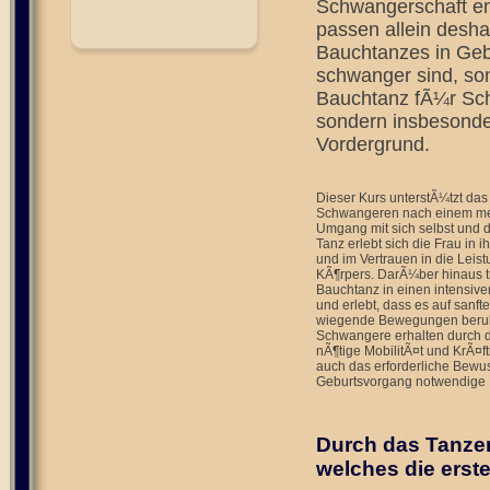
Schwangerschaft e
passen allein desh
Bauchtanzes in Gebu
schwanger sind, so
Bauchtanz fÃ¼r Schw
sondern insbesonde
Vordergrund.
Dieser Kurs unterstÃ¼tzt das
Schwangeren nach einem meh
Umgang mit sich selbst und 
Tanz erlebt sich die Frau in i
und im Vertrauen in die Leist
KÃ¶rpers. DarÃ¼ber hinaus tr
Bauchtanz in einen intensive
und erlebt, dass es auf sanft
wiegende Bewegungen beruhi
Schwangere erhalten durch 
nÃ¶tige MobilitÃ¤t und KrÃ¤
auch das erforderliche Bewu
Geburtsvorgang notwendige 
Durch das Tanzen
welches die erst