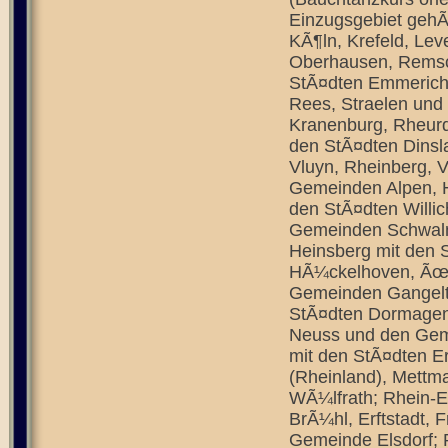
Einzugsgebiet gehÃ
KÃ¶ln, Krefeld, Le
Oberhausen, Remsch
StÃ¤dten Emmerich 
Rees, Straelen und
Kranenburg, Rheurd
den StÃ¤dten Dinsl
Vluyn, Rheinberg, 
Gemeinden Alpen, 
den StÃ¤dten Willic
Gemeinden Schwalmt
Heinsberg mit den S
HÃ¼ckelhoven, Ãœb
Gemeinden Gangelt,
StÃ¤dten Dormagen,
Neuss und den Gem
mit den StÃ¤dten Er
(Rheinland), Mettm
WÃ¼lfrath; Rhein-E
BrÃ¼hl, Erftstadt, 
Gemeinde Elsdorf; 