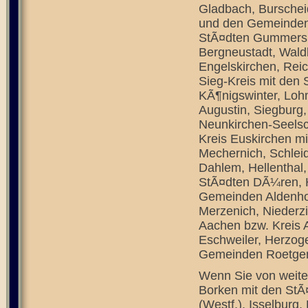
Gladbach, Burschei
und den Gemeinden 
StÃ¤dten Gummersb
Bergneustadt, Wal
Engelskirchen, Rei
Sieg-Kreis mit den
KÃ¶nigswinter, Loh
Augustin, Siegburg,
Neunkirchen-Seelsch
Kreis Euskirchen m
Mechernich, Schle
Dahlem, Hellenthal,
StÃ¤dten DÃ¼ren, H
Gemeinden Aldenho
Merzenich, Niederzi
Aachen bzw. Kreis 
Eschweiler, Herzog
Gemeinden Roetge
Wenn Sie von weiter
Borken mit den StÃ
(Westf.), Isselbur