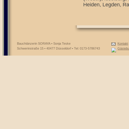
Heiden, Legden, Ra
Bauchtänzerin SORAYA • Sonja Teske
Kontakt
Schwerinstraße 15 • 40477 Düsseldorf • Tel: 0173-5786743
Gästeb