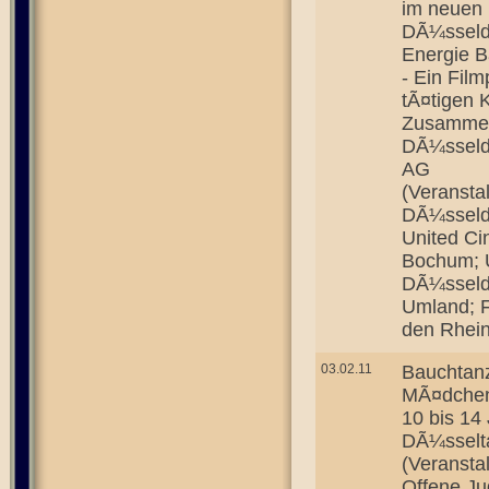
im neuen 
DÃ¼sseld
Energie 
- Ein Film
tÃ¤tigen K
Zusammena
DÃ¼sseldo
AG
(Veransta
DÃ¼sseldo
United Ci
Bochum; 
DÃ¼sseldo
Umland; F
den Rhein
03.02.11
Bauchtan
MÃ¤dchen"
10 bis 14 
DÃ¼sselt
(Veransta
Offene Ju