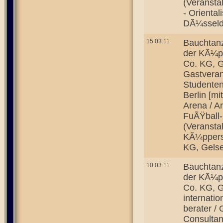
(Veransta
- Orienta
DÃ¼sseld
15.03.11
Bauchtanz
der KÃ¼p
Co. KG, G
Gastveran
Studenten
Berlin [m
Arena / A
FuÃŸball-
(Veransta
KÃ¼ppers
KG, Gelse
10.03.11
Bauchtanz
der KÃ¼p
Co. KG, G
internati
berater /
Consultant