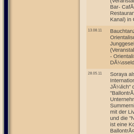
(Veransta
Bar- CafÃ
Restaura
Kanal) in
13.08.11
Bauchtan
Orientali
Junggesel
(Veransta
- Orienta
DÃ¼sseld
28.05.11
Soraya al
Internati
JÃ¼lich" 
"Ballontr
Unterneh
Summerni
mit der L
und die "N
ist eine 
BallontrÃ