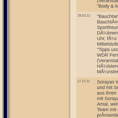
(Veransta
"Body & M
29.03.12
"Bauchtan
BauchtÃ¤
Sportfre
DÃ¼lmen, 
Uhr, fÃ¼r
Mittelstuf
"Tipps un
WDR Fern
(Veransta
HÃ¼lsten
MÃ¼nster
17.12.11
Sorayas W
und mit S
aus ihren 
mit Soray
Amal, wei
Team mit 
prÃ¤sentie