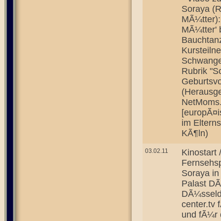
Soraya (R
MÃ¼tter):
MÃ¼tter' 
Bauchtanz
Kursteiln
Schwanger
Rubrik "S
Geburtsvo
(Herausge
NetMoms.
[europÃ¤i
im Eltern
KÃ¶ln)
03.02.11
Kinostart
Fernsehsp
Soraya in
Palast DÃ¼
DÃ¼sseld
center.tv
und fÃ¼r 