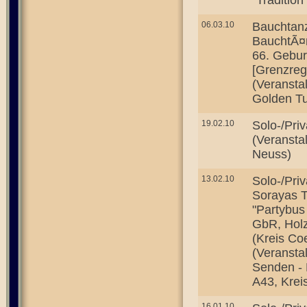
"Traditio
06.03.10
Bauchtanz
BauchtÃ¤n
66. Geburt
[Grenzreg
(Veransta
Golden Tu
19.02.10
Solo-/Priv
(Veransta
Neuss)
13.02.10
Solo-/Pri
Sorayas T
"Partybus
GbR, Holz
(Kreis Co
(Veranstal
Senden - B
A43, Krei
16.01.10