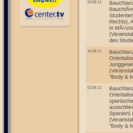
29.06.12
Bauchtanz
BauchtÃ¤
Studenten
Rechts), 
in MÃ¼ns
(Veransta
des Stud
16.06.12
Bauchtan
Orientali
Junggesel
(Veransta
"Body & M
02.06.12
Bauchtan
Orientali
spanische
ausschlie
Spanien) 
(Veransta
"Body & M