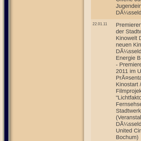
Jugendein
DÃ¼sseldo
22.01.11
Premieren
der Stadt
Kinowelt 
neuen Kin
DÃ¼sseld
Energie 
- Premier
2011 im U
PrÃ¤senta
Kinostart
Filmproje
"Lichtfak
Fernsehse
Stadtwer
(Veransta
DÃ¼sseldo
United Ci
Bochum)