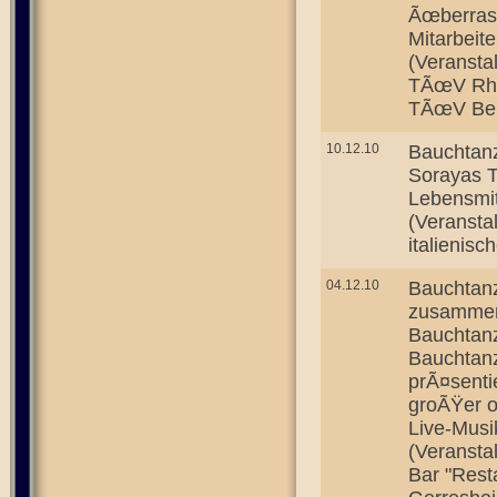
Ãœberrasc
Mitarbeit
(Veransta
TÃœV Rhe
TÃœV Ber
10.12.10
Bauchtan
Sorayas T
Lebensmi
(Veranstal
italienisc
04.12.10
Bauchtanz
zusammen 
Bauchtanz
Bauchtanz
prÃ¤senti
groÃŸer o
Live-Musi
(Veransta
Bar "Rest