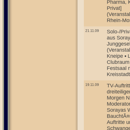
Pharma, K
Privat]
(Veransta
Rhein-Mos
21.11.09
Solo-/Pri
aus Soray
Junggesel
(Veransta
Kneipe ▪ 
Clubraum ▪
Festsaal 
Kreisstad
19.11.09
TV-Auftri
dreiteili
Morgen N
Moderatori
Sorayas W
BauchtÃ¤n
Auftritte 
Schwange