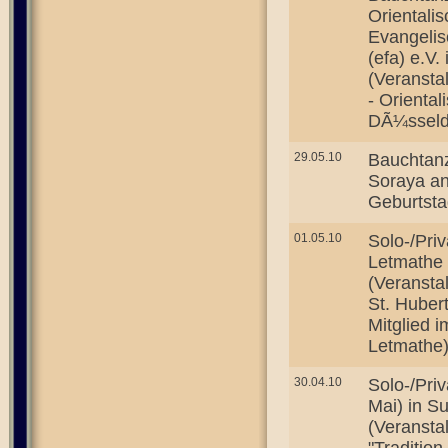
Orientali
Evangelis
(efa) e.V.
(Veransta
- Orienta
DÃ¼sseld
29.05.10
Bauchtanz
Soraya an
Geburtsta
01.05.10
Solo-/Priv
Letmathe
(Veransta
St. Huber
Mitglied 
Letmathe
30.04.10
Solo-/Priv
Mai) in S
(Veransta