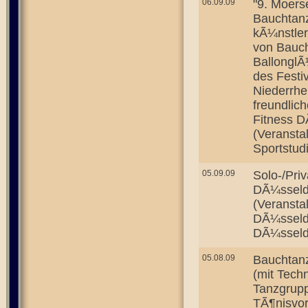
06.09.09
"9. Moerse
Bauchtanz
kÃ¼nstler
von Bauch
BallonglÃ
des Festi
Niederrhe
freundlic
Fitness D
(Veransta
Sportstud
05.09.09
Solo-/Priv
DÃ¼sseld
(Veransta
DÃ¼sseldo
DÃ¼sseldo
05.08.09
Bauchtanz
(mit Techn
Tanzgrup
TÃ¶nisvor