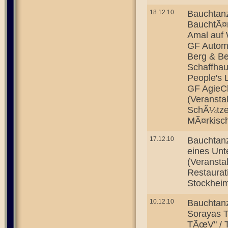
18.12.10
Bauchtan
BauchtÃ¤n
Amal auf 
GF Automo
Berg & Be
Schaffhau
People's 
GF AgieCh
(Veransta
SchÃ¼tzen
MÃ¤rkisc
17.12.10
Bauchtanz
eines Unt
(Veransta
Restaurat
Stockhei
10.12.10
Bauchtan
Sorayas T
TÃœV" / 