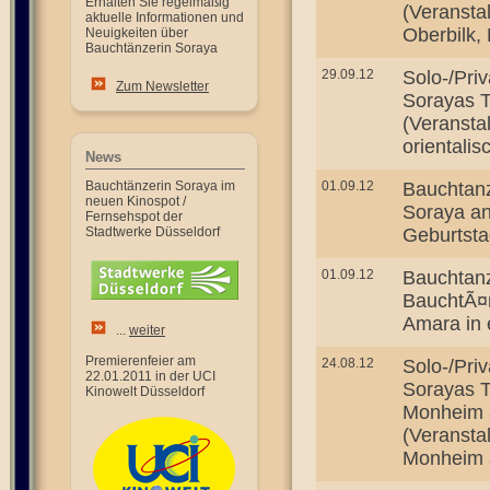
Erhalten Sie regelmäßig
(Veransta
aktuelle Informationen und
Oberbilk,
Neuigkeiten über
Bauchtänzerin Soraya
29.09.12
Solo-/Pri
Zum Newsletter
Sorayas T
(Veransta
orientali
News
Bauchtänzerin Soraya im
01.09.12
Bauchtanz
neuen Kinospot /
Soraya an
Fernsehspot der
Stadtwerke Düsseldorf
Geburtsta
01.09.12
Bauchtanz 
BauchtÃ¤
Amara in 
...
weiter
Premierenfeier am
24.08.12
Solo-/Pri
22.01.2011 in der UCI
Sorayas T
Kinowelt Düsseldorf
Monheim 
(Veransta
Monheim 