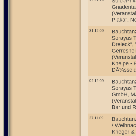
Solo-/Priv
Gnadenta
(Veransta
Plaka", N
31.12.09
Bauchtanz
Sorayas T
Dreieck",
Gerreshe
(Veranstal
Kneipe ▪ 
DÃ¼sseldo
04.12.09
Bauchtanz
Sorayas T
GmbH, M
(Veransta
Bar und 
27.11.09
Bauchtanz
/ Weihnac
Krieger &