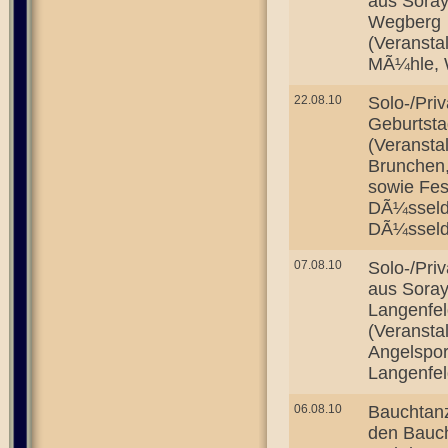
aus Soray
Wegberg
(Veransta
MÃ¼hle, W
22.08.10
Solo-/Priv
Geburtsta
(Veranstal
Brunchen,
sowie Fes
DÃ¼sseldo
DÃ¼sseldo
07.08.10
Solo-/Pri
aus Soray
Langenfel
(Veransta
Angelsport
Langenfel
06.08.10
Bauchtanz
den Bauch