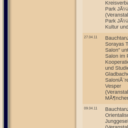
Kreisverb
Park JÃ¼l
(Veransta
Park JÃ¼l
Kultur un
27.04.11
Bauchtan
Sorayas T
Salon" un
Salon im 
Kooperati
und Studi
Gladbache
SaloniÃ¨r
Vesper
(Veransta
MÃ¶nchen
09.04.11
Bauchtan
Orientali
Junggesel
(Veransta