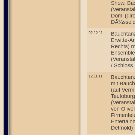
Show, Ba
(Veransta
Dom' (dire
DÃ¼sseldo
02.12.11
Bauchtanz
Erwitte-A
Rechts) m
Ensemble 
(Veranstal
/ Schloss 
12.11.11
Bauchtanz
mit Bauch
(auf Verm
Teutoburg
(Veransta
von Oliver
Firmenfei
Entertain
Detmold)