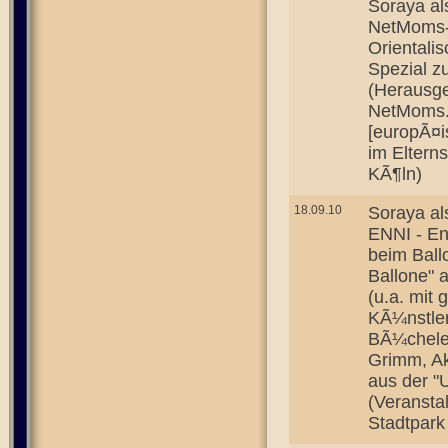
Soraya al
NetMoms-R
Orientali
Spezial z
(Herausge
NetMoms.
[europÃ¤i
im Eltern
KÃ¶ln)
18.09.10
Soraya al
ENNI - En
beim Ball
Ballone" 
(u.a. mit
KÃ¼nstle
BÃ¼chele,
Grimm, Ak
aus der "
(Veranstal
Stadtpark