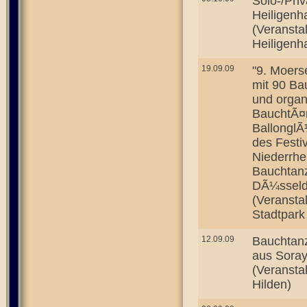
Solo-/Priv
Heiligenh
(Veranstal
Heiligenh
19.09.09
"9. Moers
mit 90 Ba
und organ
BauchtÃ¤n
BallonglÃ
des Festi
Niederrh
Bauchtan
DÃ¼sseld
(Veranstal
Stadtpark
12.09.09
Bauchtanz
aus Soray
(Veransta
Hilden)