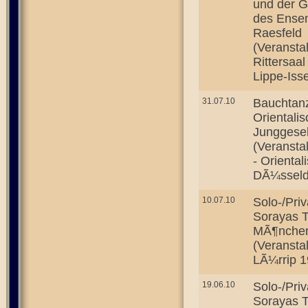
und der G
des Ensem
Raesfeld
(Veransta
Rittersaa
Lippe-Iss
31.07.10
Bauchtan
Orientali
Junggesel
(Veransta
- Orienta
DÃ¼sseld
10.07.10
Solo-/Pri
Sorayas T
MÃ¶nchen
(Veransta
LÃ¼rrip 1
19.06.10
Solo-/Pri
Sorayas T