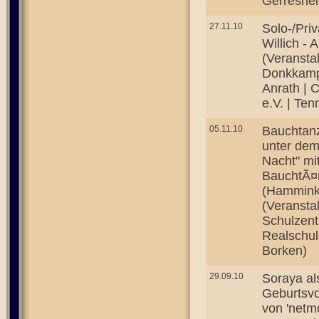
Gerreshe
27.11.10
Solo-/Priv
Willich -
(Veransta
Donkkampf
Anrath | 
e.V. | Ten
05.11.10
Bauchtanz
unter dem
Nacht" mi
BauchtÃ¤n
(Hamminke
(Veransta
Schulzen
Realschul
Borken)
29.09.10
Soraya al
Geburtsvo
von 'netm