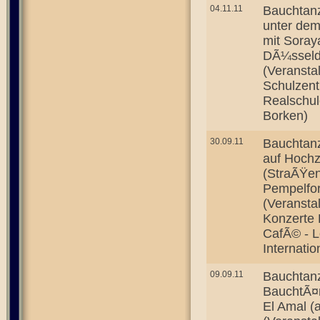
04.11.11
Bauchtanz
unter dem 
mit Soray
DÃ¼sseld
(Veransta
Schulzen
Realschul
Borken)
30.09.11
Bauchtanz
auf Hochz
(StraÃŸena
Pempelfor
(Veransta
Konzerte 
CafÃ© - L
Internati
09.09.11
Bauchtanz
BauchtÃ¤
El Amal (