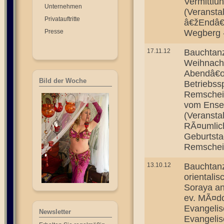
Vermittlu
Unternehmen
(Veransta
Privatauftritte
â€žEndâ€
Presse
Wegberg -
17.11.12
Bauchtanz
Weihnacht
Abendâ€œ
Bild der Woche
Betriebss
Remscheid
vom Ensem
(Veransta
RÃ¤umlich
Geburtsta
Remscheid
13.10.12
Bauchtan
orientali
Soraya an
ev. MÃ¤dc
Evangelis
Newsletter
Evangelis