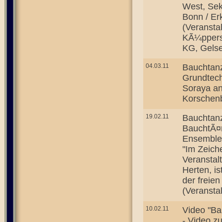
West, Sek
Bonn / Er
(Veransta
KÃ¼ppers
KG, Gels
04.03.11
Bauchtanz
Grundtech
Soraya an
Korschenb
19.02.11
Bauchtan
BauchtÃ¤n
Ensemble 
"Im Zeich
Veransta
Herten, i
der freien
(Veransta
10.02.11
Video "B
- Video z