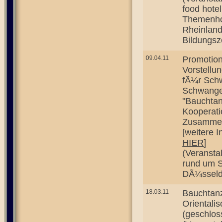
food hote
Themenhot
Rheinland
Bildungs
09.04.11
Promotion
Vorstellu
fÃ¼r Schw
Schwanger
"Bauchtan
Kooperati
Zusammen
[weitere I
HIER
]
(Veransta
rund um S
DÃ¼sseld
18.03.11
Bauchtan
Orientali
(geschlos