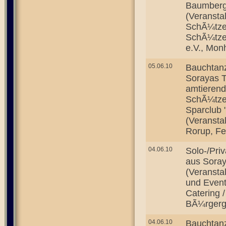
Baumber
(Veransta
SchÃ¼tzen
SchÃ¼tze
e.V., Mon
05.06.10
Bauchtan
Sorayas T
amtieren
SchÃ¼tzen
Sparclub 
(Veransta
Rorup, Fe
04.06.10
Solo-/Pri
aus Soray
(Veransta
und Event
Catering 
BÃ¼rgerge
04.06.10
Bauchtan