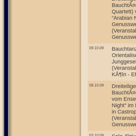
BauchtÃ¤n
Quartett)
"Arabian 
Genusswel
(Veransta
Genusswel
09.10.09
Bauchtan
Orientali
Junggesel
(Veransta
KÃ¶ln - E
08.10.09
Dreiteili
BauchtÃ¤n
vom Ensem
Night" im
in Castro
(Veransta
Genusswel
03.10.09